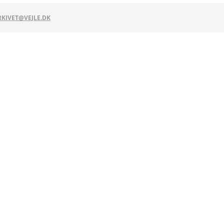
KIVET@VEJLE.DK