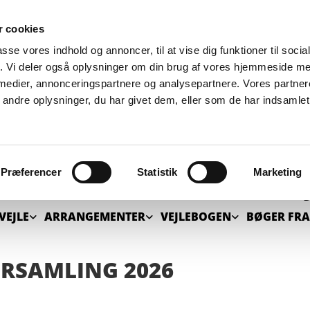
 cookies
passe vores indhold og annoncer, til at vise dig funktioner til soci
fik. Vi deler også oplysninger om din brug af vores hjemmeside m
 medier, annonceringspartnere og analysepartnere. Vores partne
ndre oplysninger, du har givet dem, eller som de har indsamlet 
Præferencer
Statistik
Marketing
HISTORISK SELSKAB FOR VE
VEJLE
ARRANGEMENTER
VEJLEBOGEN
BØGER FRA
ORSAMLING 2026